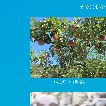
そのほか
りんご狩り（川場村）