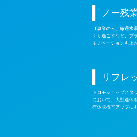
ノー残
IT事業のみ、毎週
くり過ごすなど、プ
モチベーションも上
リフレ
ドコモショップスタッ
において、大型連休
有休取得率アップに